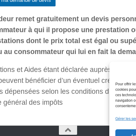
 ma demande de devis
deur remet gratuitement un devis person
mateur à qui il propose une prestation 
tations dont le prix total est égal ou supé
u au consommateur qui lui en fait la dem
ions et Aides étant déclarée auprès de la p
 peuvent bénéficier d’un éventuel crédit d’i
Pour offrir 
cookies pour
dépensées selon les conditions de l’articl
ces technolo
navigation ou
 général des impôts
consentement
Gérer les se