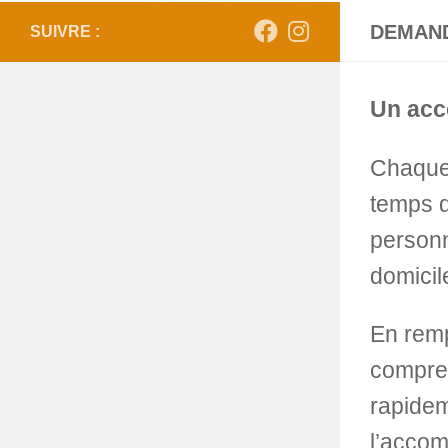
DEMAND
SUIVRE :
Un acc
Chaque 
temps d
personn
domicil
En remp
compren
rapidem
l’accom