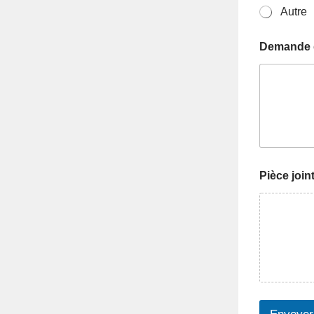
Autre
Demande d
(
Pièce joint
f
a
c
u
l
t
a
t
i
f
)