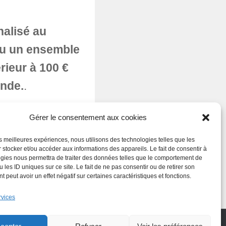
nalisé au
ou un ensemble
rieur à 100 €
ande.
.
réfecture, nos
Gérer le consentement aux cookies
mpôt de 50% des
les meilleures expériences, nous utilisons des technologies telles que les
 stocker et/ou accéder aux informations des appareils. Le fait de consentir à
e 199 sexdecies
gies nous permettra de traiter des données telles que le comportement de
 les ID uniques sur ce site. Le fait de ne pas consentir ou de retirer son
 peut avoir un effet négatif sur certaines caractéristiques et fonctions.
rvices