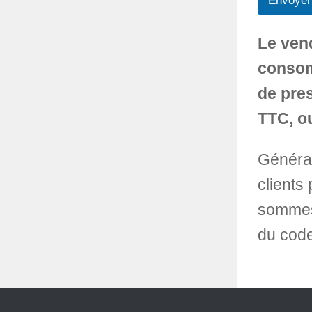
Envoyer
d
e
v
Le ven
i
s
consom
/
de pres
TTC, o
Générat
clients
sommes 
du code