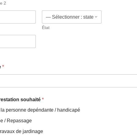
ne 2
État
e
*
restation souhaité
*
 la personne depéndante / handicapé
e / Repassage
 travaux de jardinage