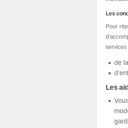
Les cond
Pour rép
d’accomp
services 
de l
d’en
Les ai
Vous
mode
gard