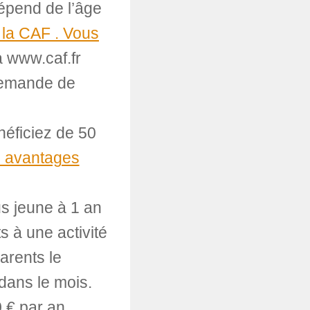
épend de l’âge
e la CAF . Vous
a www.caf.fr
“demande de
éficiez de 50
es avantages
us jeune à 1 an
 à une activité
arents le
dans le mois.
 € par an.