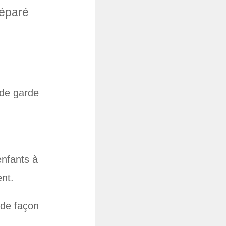
séparé
 de garde
nfants à
ent.
t de façon