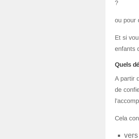
?
ou pour c
Et si vo
enfants 
Quels d
A partir 
de confi
l’accomp
Cela conc
vers