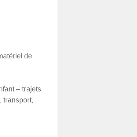
matériel de
ant – trajets
 transport,