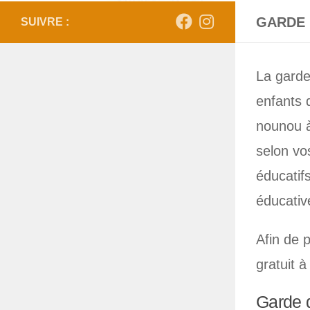
GARDE 
SUIVRE :
La garde
enfants 
nounou à
selon vo
éducatif
éducativ
Afin de 
gratuit à
Garde d