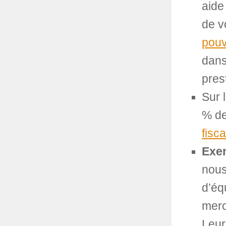
aide
de v
pou
dans
pres
Sur 
% de
fisc
Exem
nous
d’éq
merc
Leur