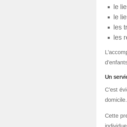
le l
le l
les t
les 
L’accomp
d’enfant
Un servi
C’est év
domicile.
Cette pre
individu