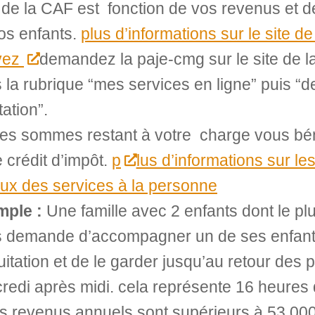
 de la CAF est fonction de vos revenus et d
os enfants.
plus d’informations sur le site d
vez
demandez la paje-cmg sur le site de l
 la rubrique “mes services en ligne” puis 
tation”.
les sommes restant à votre charge vous bén
 crédit d’impôt.
p
lus d’informations sur l
aux des services à la personne
ple :
Une famille avec 2 enfants dont le pl
 demande d’accompagner un de ses enfants
uitation et de le garder jusqu’au retour des p
redi après midi. cela représente 16 heures 
s revenus annuels sont supérieurs à 53 000