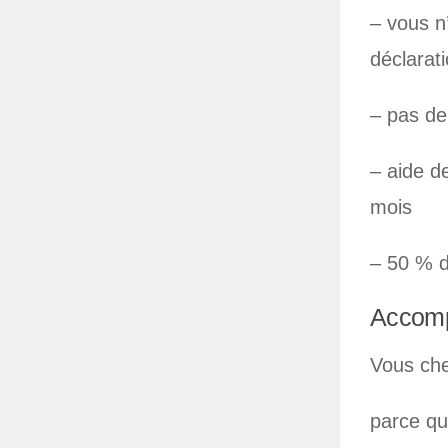
– vous n
déclarati
– pas de
– aide d
mois
– 50 % d
Accomp
Vous che
parce que