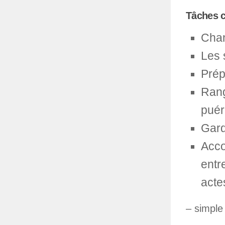
Tâches c
Chang
Les 
Prép
Rang
puér
Gard
Acco
entr
acte
– simple